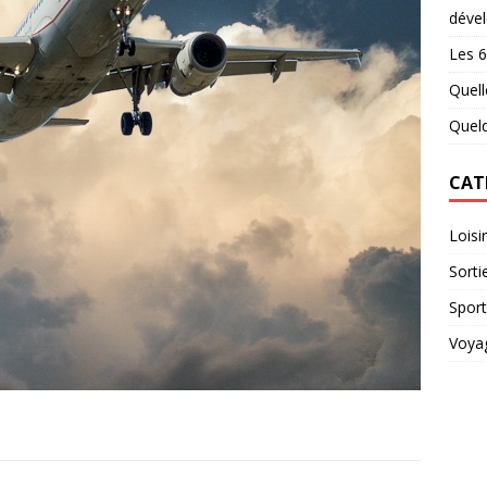
déve
Les 6
Quell
Quelq
CAT
Loisir
Sorti
Sport
Voya