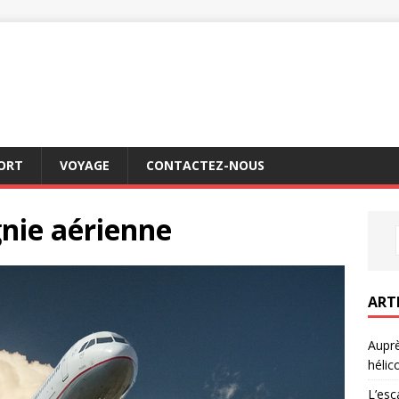
ORT
VOYAGE
CONTACTEZ-NOUS
nie aérienne
ART
Auprè
hélic
L’esc