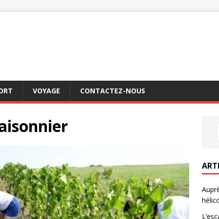
ORT
VOYAGE
CONTACTEZ-NOUS
aisonnier
ART
Auprè
hélic
L’esc