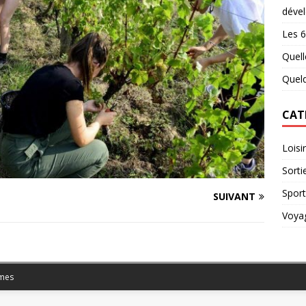
déve
Les 6
Quell
Quelq
CAT
Loisir
Sorti
Sport
SUIVANT
Voya
mes